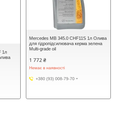
Mercedes MB 345.0 CHF11S 1л Олива
для гідропідсилювача керма зелена
Multi-grade oil
F 1л
олива
1 772 ₴
Немає в наявності
+380 (93) 008-79-70