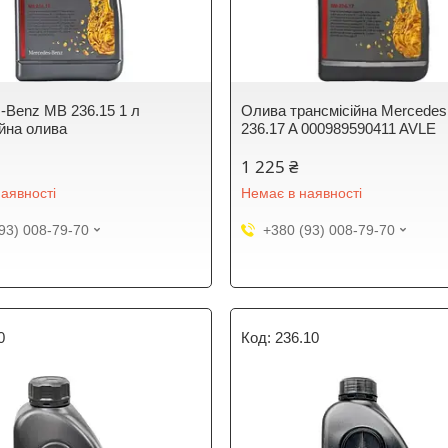
-Benz MB 236.15 1 л
Олива трансмісійна Mercede
ійна олива
236.17 A 000989590411 AVLE
1 225 ₴
аявності
Немає в наявності
93) 008-79-70
+380 (93) 008-79-70
0
236.10