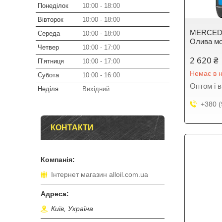
Понеділок
10:00
18:00
Вівторок
10:00
18:00
MERCEDE
Середа
10:00
18:00
Олива м
Четвер
10:00
17:00
2 620 ₴
Пʼятниця
10:00
17:00
Немає в н
Субота
10:00
16:00
Оптом і в
Неділя
Вихідний
+380 (
КОНТАКТИ
Інтернет магазин alloil.com.ua
Київ, Україна