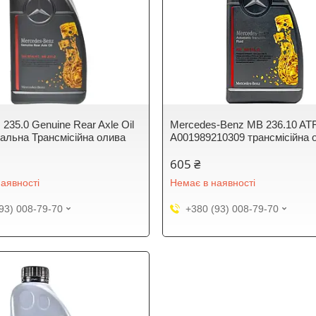
235.0 Genuine Rear Axle Oil
Mercedes-Benz MB 236.10 AT
нальна Трансмісійна олива
A001989210309 трансмісійна 
605 ₴
аявності
Немає в наявності
93) 008-79-70
+380 (93) 008-79-70