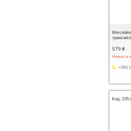
Mercedes
трансміс
579 ₴
Немає в н
+380 (
235.