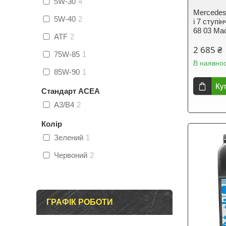
5W-30
4
Mercedes 
5W-40
2
і 7 ступ
68 03 Ма
ATF
2
2 685 ₴
75W-85
1
В наявнос
85W-90
1
Ку
Стандарт ACEA
A3/B4
2
Колір
Зелений
1
Червоний
2
ГРАФІК РОБОТИ