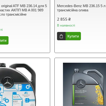
original ATF MB 236.14 для 5
Mercedes-Benz MB 236.15 5 л
інчастих АКПП MB A 001 989
трансмісійна олива
сло трансмісійне
2 855 ₴
В наявності
ті
Купити
пити