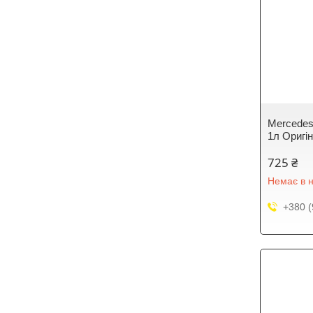
Mercedes 
1л Оригі
725 ₴
Немає в н
+380 (