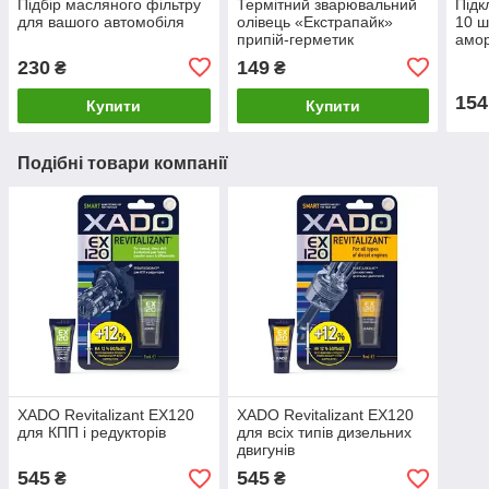
Підбір масляного фільтру
Термітний зварювальний
Підк
для вашого автомобіля
олівець «Екстрапайк»
10 ш
припій-герметик
амор
накл
230
149
₴
₴
154
Купити
Купити
Подібні товари компанії
XADO Revitalizant EX120
XADO Revitalizant EX120
для КПП і редукторів
для всіх типів дизельних
двигунів
545
545
₴
₴