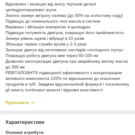
Відновлює і захищає від зносу тертьові деталі
циліндропоршневої групи
Значно знижує витрату палива (до 30% на холостому ходу)
Підвищує до номінального тиск масла в системі
Вирівнює і збільшує компресію в циліндрах
Підвищує потужність двигуна, покращує його прийомистість
Знижує рівень шумів і вібрації в 10 разів
Збільшує термін служби вузлів у 2-3 рази
Захищає двигун від негативних наслідків «холодного пуску»
Покращує роботу двигуна вже через 50-100 км
Дозволяє експлуатацію двигуна при аварійному витоку масла
до 300 км
РЕВІТАЛІЗАНТ® підвищеної ефективності з концентрацією
активного компонента 120% по відношенню до класичних
продуктів в тубі. Завдяки вдосконаленій формулі і посиленому
дії мають поліпшені захисні і відновні властивості.
Приховати
Характеристики
Основні атрибути