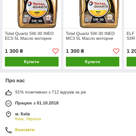
Total Quartz 5W-30 INEO
Total Quartz 5W-30 INEO
ELF 
ECS 5L Масло моторне
MC3 5L Масло моторне
SXR
1 300
1 300
1 2
₴
₴
Купити
Купити
Про нас
91% позитивних з 712 відгуків за рік
Працює з 01.10.2018
м. Київ
Київ, Україна
Контакти