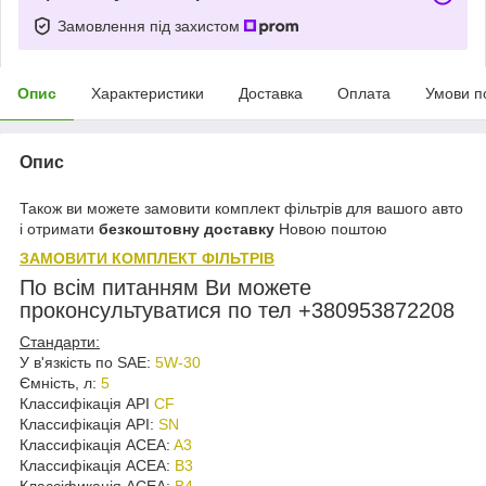
Замовлення під захистом
Опис
Характеристики
Доставка
Оплата
Умови п
Опис
Також ви можете замовити комплект фільтрів для вашого авто
і отримати
безкоштовну доставку
Новою поштою
ЗАМОВИТИ КОМПЛЕКТ ФІЛЬТРІВ
По всім питанням Ви можете
проконсультуватися по тел +380953872208
Стандарти:
У в'язкість по SAE:
5W-30
Ємність, л:
5
Классифікація API
CF
Классифікація API:
SN
Классифікація ACEA:
A3
Классифікація ACEA:
B3
Классіфикація ACEA:
B4