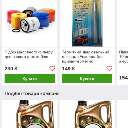
Підбір масляного фільтру
Термітний зварювальний
Підк
для вашого автомобіля
олівець «Екстрапайк»
10 ш
припій-герметик
амор
накл
230
149
₴
₴
154
Купити
Купити
Подібні товари компанії