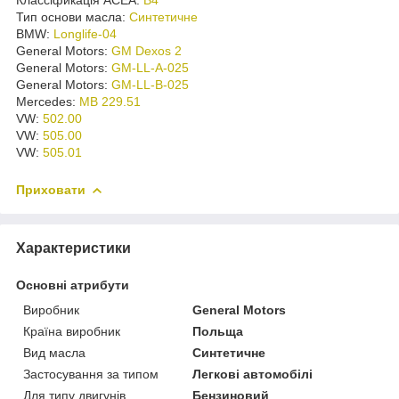
Тип основи масла:
Синтетичне
BMW:
Longlife-04
General Motors:
GM Dexos 2
General Motors:
GM-LL-A-025
General Motors:
GM-LL-B-025
Mercedes:
MB 229.51
VW:
502.00
VW:
505.00
VW:
505.01
Приховати
Характеристики
Основні атрибути
Виробник
General Motors
Країна виробник
Польща
Вид масла
Синтетичне
Застосування за типом
Легкові автомобілі
Для типу двигунів
Бензиновий