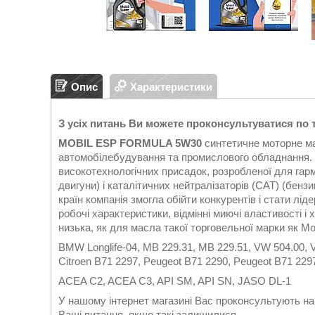
Опис
Характеристики
З усіх питань Ви можете проконсультуватися по 
MOBIL ESP FORMULA 5W30
синтетичне моторне ма
автомобілебудування та промислового обладнання. 
високотехнологічних присадок, розробленої для гарм
двигуни) і каталітичних нейтралізаторів (CAT) (бензи
країн компанія змогла обійти конкурентів і стати лі
робочі характеристики, відмінні миючі властивості і
низька, як для масла такої торговельної марки як Mobi
BMW Longlife-04, MB 229.31, MB 229.51, VW 504.00, V
Citroen B71 2297, Peugeot B71 2290, Peugeot B71 229
ACEA C2, ACEA C3, API SM, API SN, JASO DL-1
У нашому інтернет магазині Вас проконсультують наш
Ваші питання, якщо такі залишилися.