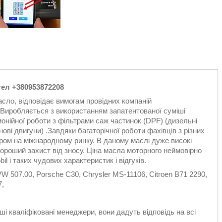
тел +380953872208
сло, відповідає вимогам провідних компаній
Виробляється з використанням запатентованої суміші
онійної роботи з фільтрами саж частинок (DPF) (дизельні
нові двигуни) .Завдяки багаторічної роботи фахівців з різних
дером на міжнародному ринку. В даному маслі дуже високі
 хороший захист від зносу. Ціна масла моторного неймовірно
l і таких чудових характеристик і відгуків.
W 507.00, Porsche C30, Chrysler MS-11106, Citroen B71 2290,
7,
і кваліфіковані менеджери, вони дадуть відповідь на всі