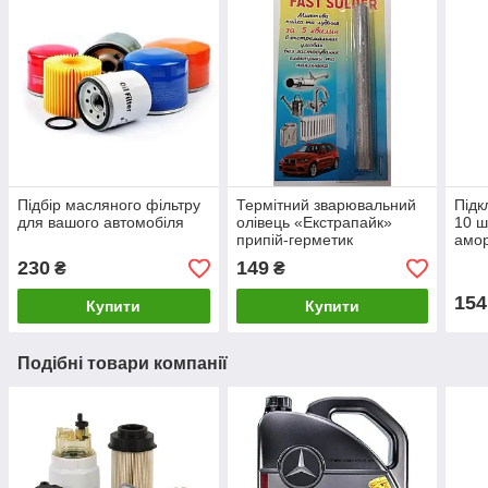
Підбір масляного фільтру
Термітний зварювальний
Підк
для вашого автомобіля
олівець «Екстрапайк»
10 ш
припій-герметик
амор
накл
230
149
₴
₴
154
Купити
Купити
Подібні товари компанії