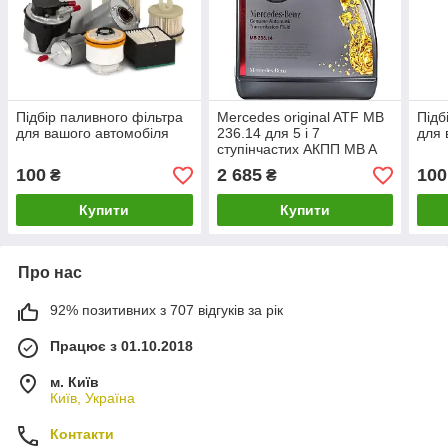
Підбір паливного фільтра
Mercedes original ATF MB
Підб
для вашого автомобіля
236.14 для 5 і 7
для 
ступінчастих АКПП MB A
001 989 68 03 Масло
100
2 685
100
₴
₴
трансмісійне
Купити
Купити
Про нас
92% позитивних з 707 відгуків за рік
Працює з 01.10.2018
м. Київ
Київ, Україна
Контакти