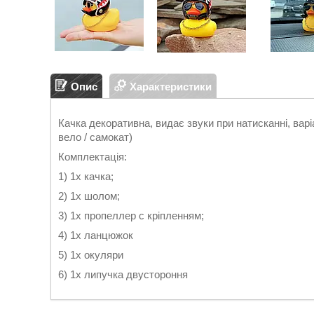
Опис
Характеристики
Качка декоративна, видає звуки при натисканні, варі
вело / самокат)
Комплектація:
1) 1х качка;
2) 1х шолом;
3) 1х пропеллер с кріпленням;
4) 1х ланцюжок
5) 1х окуляри
6) 1х липучка двустороння