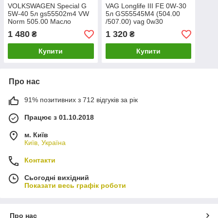
VOLKSWAGEN Special G
VAG Longlife III FE 0W-30
5W-40 5л gs55502m4 VW
5л GS55545M4 (504.00
Norm 505.00 Масло
/507.00) vag 0w30
моторне
1 480
1 320
₴
₴
Купити
Купити
Про нас
91% позитивних з 712 відгуків за рік
Працює з 01.10.2018
м. Київ
Київ, Україна
Контакти
Сьогодні вихідний
Показати весь графік роботи
Про нас