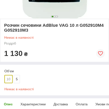
Розчин сечовини AdBlue VAG 10 л G052910M4
G052910M3
Немає в наявності
Роздріб
1 130
₴
Об'єм
10
5
Немає в наявності
Опис
Характеристики
Доставка
Оплата
Умови п