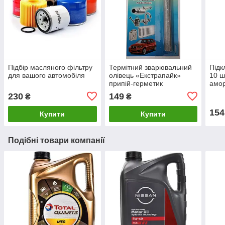
Підбір масляного фільтру
Термітний зварювальний
Підк
для вашого автомобіля
олівець «Екстрапайк»
10 ш
припій-герметик
амор
накл
230
149
₴
₴
154
Купити
Купити
Подібні товари компанії