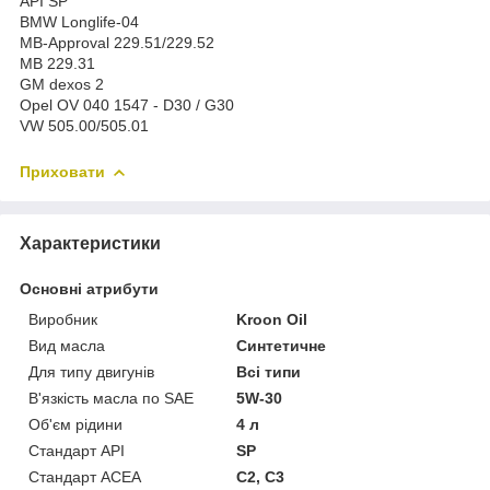
API SP
BMW Longlife-04
MB-Approval 229.51/229.52
MB 229.31
GM dexos 2
Opel OV 040 1547 - D30 / G30
VW 505.00/505.01
Приховати
Характеристики
Основні атрибути
Виробник
Kroon Oil
Вид масла
Синтетичне
Для типу двигунів
Всі типи
В'язкість масла по SAE
5W-30
Об'єм рідини
4 л
Стандарт API
SP
Стандарт ACEA
C2, C3