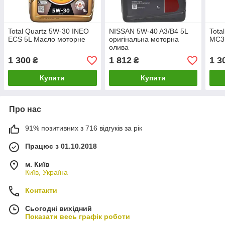
Total Quartz 5W-30 INEO
NISSAN 5W-40 A3/B4 5L
Tota
ECS 5L Масло моторне
оригінальна моторна
MC3
олива
1 300
1 812
1 3
₴
₴
Купити
Купити
Про нас
91% позитивних з 716 відгуків за рік
Працює з 01.10.2018
м. Київ
Київ, Україна
Контакти
Сьогодні вихідний
Показати весь графік роботи