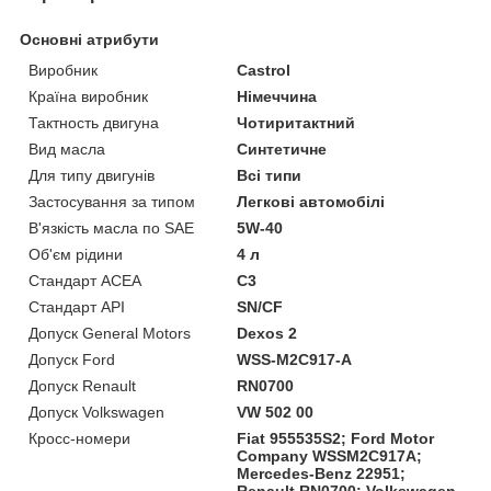
Основні атрибути
Виробник
Castrol
Країна виробник
Німеччина
Тактность двигуна
Чотиритактний
Вид масла
Синтетичне
Для типу двигунів
Всі типи
Застосування за типом
Легкові автомобілі
В'язкість масла по SAE
5W-40
Об'єм рідини
4 л
Стандарт ACEA
C3
Стандарт API
SN/CF
Допуск General Motors
Dexos 2
Допуск Ford
WSS-M2C917-A
Допуск Renault
RN0700
Допуск Volkswagen
VW 502 00
Кросс-номери
Fiat 955535S2; Ford Motor
Company WSSM2C917A;
Mercedes-Benz 22951;
Renault RN0700; Volkswagen