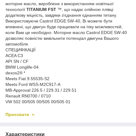
моторне масло, вироблене з використанням новітньої
технології
TITANIUM FST
™, що надає олійною плівці
додаткову міцність, завдяки з'єднання єднанням титану.
Використовуючи Castrol EDGE 5W-40, Ві можете бути
впевнені, що двигун буде працювати на піку можливостей,
коли Вам це необхідно. Моторне масло Castrol EDGE 5W-40
дозволяє повністю вивільнити потенціал двигуна Вашого
автомобіля.
СПЕЦИФІКАЦІЇ
ACEA C3
API SN / CF
BMW Longlife-04
dexos2® *
Meets Fiat 9.55535-S2
Meets Ford WSS-M2C917-A
MB-Approval 226.5 / 229.31 / 229.51
Renault RN0700 / 0710
VW 502 00/505 00/505 00/505 01
Приховати
Характеристики