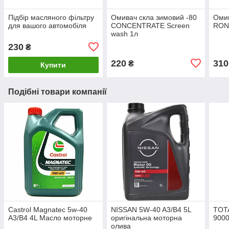
Підбір масляного фільтру
Омивач скла зимовий -80
Омив
для вашого автомобіля
CONCENTRATE Screen
RON
wash 1л
230
₴
220
310
₴
Купити
Подібні товари компанії
Castrol Magnatec 5w-40
NISSAN 5W-40 A3/B4 5L
TOT
A3/B4 4L Масло моторне
оригінальна моторна
9000
олива