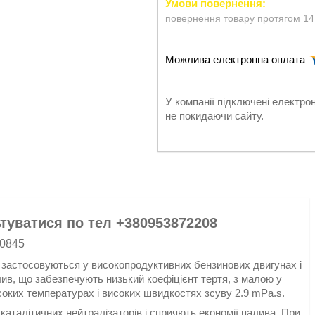
повернення товару протягом 14
У компанії підключені електро
не покидаючи сайту.
туватися по тел +380953872208
80845
 застосовуються у високопродуктивних бензинових двигунах і
ив, що забезпечують низький коефіцієнт тертя, з малою у
исоких температурах і високих швидкостях зсуву 2.9 mPa.s.
каталітичних нейтралізаторів і сприяють економії палива. При