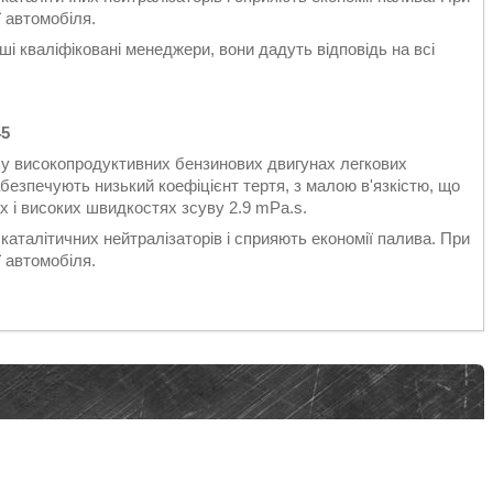
ї автомобіля.
і кваліфіковані менеджери, вони дадуть відповідь на всі
45
 у високопродуктивних бензинових двигунах легкових
безпечують низький коефіцієнт тертя, з малою в'язкістю, що
х і високих швидкостях зсуву 2.9 mPa.s.
каталітичних нейтралізаторів і сприяють економії палива. При
ї автомобіля.