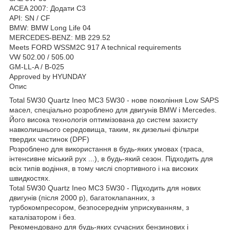
ACEA 2007: Додати C3
API: SN / CF
BMW: BMW Long Life 04
MERCEDES-BENZ: MB 229.52
Meets FORD WSSM2C 917 A technical requirements
VW 502.00 / 505.00
GM-LL-A / B-025
Approved by HYUNDAY
Опис
Total 5W30 Quartz Ineo MC3 5W30 - нове покоління Low SAPS
масел, спеціально розроблено для двигунів BMW і Mercedes.
Його висока технологія оптимізована до систем захисту
навколишнього середовища, таким, як дизельні фільтри
твердих частинок (DPF)
Розроблено для використання в будь-яких умовах (траса,
інтенсивне міський рух ...), в будь-який сезон. Підходить для
всіх типів водіння, в тому числі спортивного і на високих
швидкостях.
Total 5W30 Quartz Ineo MC3 5W30 - Підходить для нових
двигунів (після 2000 р), багатоклапанних, з
турбокомпресором, безпосереднім уприскуванням, з
каталізатором і без.
Рекомендовано для будь-яких сучасних бензинових і