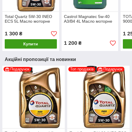
Total Quartz 5W-30 INEO
Castrol Magnatec 5w-40
TOT
ECS 5L Масло моторне
A3/B4 4L Масло моторне
9000
1 300
1 2
₴
1 200
₴
Купити
Акційні пропозиції та новинки
Подарунок
Топ продажів
Подарунок