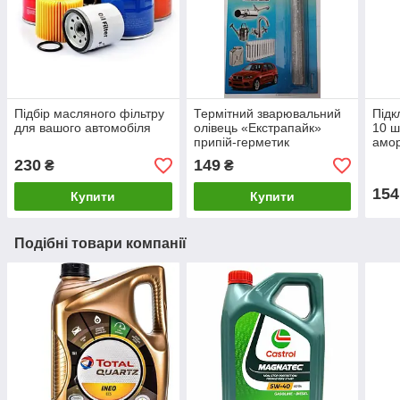
Підбір масляного фільтру
Термітний зварювальний
Підк
для вашого автомобіля
олівець «Екстрапайк»
10 ш
припій-герметик
амор
накл
230
149
₴
₴
154
Купити
Купити
Подібні товари компанії