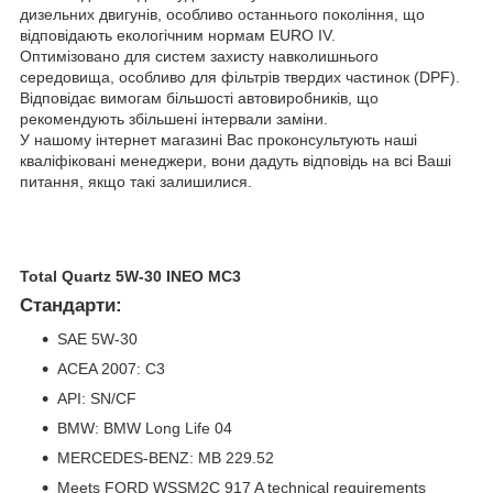
дизельних двигунів, особливо останнього покоління, що
відповідають екологічним нормам EURO IV.
Оптимізовано для систем захисту навколишнього
середовища, особливо для фільтрів твердих частинок (DPF).
Відповідає вимогам більшості автовиробників, що
рекомендують збільшені інтервали заміни.
У нашому інтернет магазині Вас проконсультують наші
кваліфіковані менеджери, вони дадуть відповідь на всі Ваші
питання, якщо такі залишилися.
Total Quartz 5W-30 INEO MC3
Стандарти:
SAE 5W-30
ACEA 2007: C3
API: SN/CF
BMW: BMW Long Life 04
MERCEDES-BENZ: MB 229.52
Meets FORD WSSM2C 917 A technical requirements