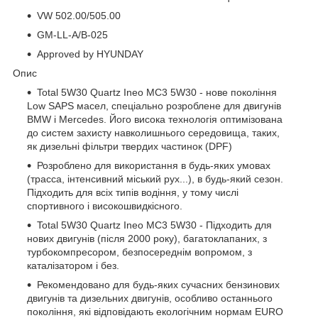
VW 502.00/505.00
GM-LL-A/B-025
Approved by HYUNDAY
Опис
Total 5W30 Quartz Ineo MC3 5W30 - нове покоління
Low SAPS масел, спеціально розроблене для двигунів
BMW і Mercedes. Його висока технологія оптимізована
до систем захисту навколишнього середовища, таких,
як дизельні фільтри твердих частинок (DPF)
Розроблено для використання в будь-яких умовах
(трасса, інтенсивний міський рух...), в будь-який сезон.
Підходить для всіх типів водіння, у тому числі
спортивного і високошвидкісного.
Total 5W30 Quartz Ineo MC3 5W30 - Підходить для
нових двигунів (після 2000 року), багатоклапаних, з
турбокомпресором, безпосереднім вопромом, з
каталізатором і без.
Рекомендовано для будь-яких сучасних бензинових
двигунів та дизельних двигунів, особливо останнього
покоління, які відповідають екологічним нормам EURO